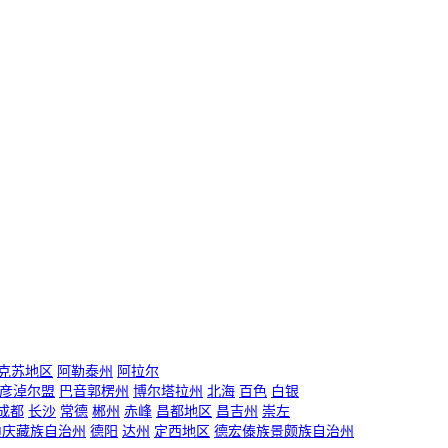
克苏地区
阿勒泰州
阿拉尔
彦淖尔盟
巴音郭楞州
博尔塔拉州
北海
百色
白银
成都
长沙
常德
郴州
赤峰
昌都地区
昌吉州
崇左
迪庆藏族自治州
德阳
达州
定西地区
德宏傣族景颇族自治州