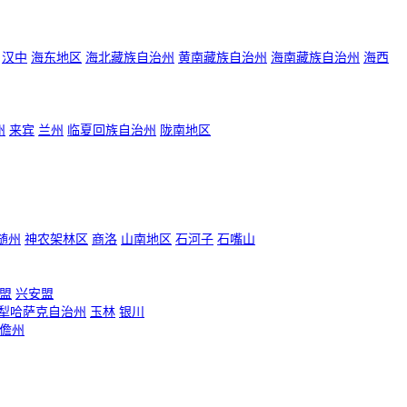
汉中
海东地区
海北藏族自治州
黄南藏族自治州
海南藏族自治州
海西
州
来宾
兰州
临夏回族自治州
陇南地区
随州
神农架林区
商洛
山南地区
石河子
石嘴山
盟
兴安盟
犁哈萨克自治州
玉林
银川
儋州