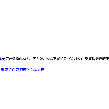
请一定要选择规模大、实力强、经验丰富的专业策划公司
毕竟Ta是你的
快闪
歌曲
求婚词
求婚戒指
怎么表白