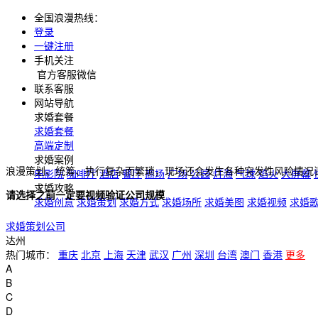
全国浪漫热线：
登录
一键注册
手机关注
官方客服微信
联系客服
网站导航
求婚套餐
求婚套餐
高端定制
求婚案例
浪漫策划、统筹、执行复杂而繁琐，现场还会发生各种突发性风险情况
电影院
咖啡厅
酒店
餐厅
商场
广场
公园
灯海
气球
焰火
大屏幕
求婚攻略
请选择之前一定要视频验证公司规模
求婚创意
求婚策划
求婚方式
求婚场所
求婚美图
求婚视频
求婚
求婚策划公司
达州
热门城市：
重庆
北京
上海
天津
武汉
广州
深圳
台湾
澳门
香港
更多
A
B
C
D