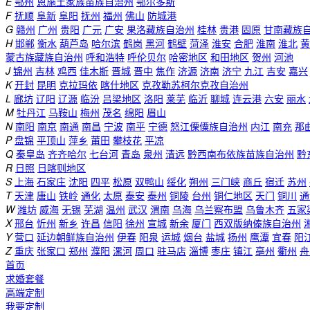
E
鄂州
恩施土家族苗族自治州
鄂尔多斯
F
抚顺
阜新
阜阳
抚州
福州
佛山
防城港
G
赣州
广州
贵阳
广元
广安
果洛藏族自治州
桂林
贵港
固原
甘南藏族
H
邯郸
衡水
葫芦岛
哈尔滨
鹤岗
黑河
鹤壁
菏泽
淮安
合肥
淮南
淮北
黄
蒙古族藏族自治州
呼和浩特
呼伦贝尔
哈密地区
和田地区
贺州
河池
J
锦州
吉林
鸡西
佳木斯
晋城
晋中
焦作
济源
济南
济宁
九江
吉安
嘉兴
K
开封
昆明
克拉玛依
喀什地区
克孜勒苏柯尔克孜自治州
L
廊坊
辽阳
辽源
临汾
吕梁地区
洛阳
莱芜
临沂
聊城
连云港
六安
丽水
M
牡丹江
马鞍山
梅州
茂名
绵阳
眉山
N
南阳
南京
南通
南昌
宁波
南平
宁德
怒江傈僳族自治州
内江
南充
那
P
盘锦
平顶山
萍乡
莆田
攀枝花
平凉
Q
秦皇岛
齐齐哈尔
七台河
青岛
泉州
清远
黔西南布依族苗族自治州
黔
R
日照
日喀则地区
S
上海
石家庄
沈阳
四平
松原
双鸭山
绥化
朔州
三门峡
商丘
宿迁
苏州
T
天津
唐山
铁岭
通化
太原
泰安
泰州
铜陵
台州
铜仁地区
天门
铜川
通
W
潍坊
威海
无锡
芜湖
温州
武汉
渭南
乌海
乌兰察布盟
乌鲁木齐
五家
X
邢台
忻州
新乡
许昌
信阳
徐州
宣城
新余
厦门
西双版纳傣族自治州
Y
营口
延边朝鲜族自治州
伊春
阳泉
运城
烟台
盐城
扬州
鹰潭
宜春
阳
Z
重庆
张家口
郑州
濮阳
漯河
周口
驻马店
淄博
枣庄
镇江
亳州
衢州
舟
首页
求婚套餐
高端定制
我要定制