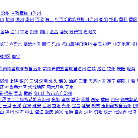
自治州
甘孜藏族自治州
山
杭州
湖州
惠州
河源
海口
红河哈尼族彝族自治州
衡阳
怀化
黄石
黄冈
金华
江门
揭阳
荆州
荆门
金昌
酒泉
景德镇
嘉峪关
龙岩
六盘水
临沧地区
丽江
乐山
凉山彝族自治州
娄底
拉萨
林芝地区
柳
曲地区
南宁
东南南苗族侗族自治州
黔南布依族苗族自治州
曲靖
潜江
钦州
庆阳
琼海
宿州
上饶
绍兴
三明
深圳
汕头
韶关
汕尾
三亚
思茅地区
遂宁
邵阳
十堰
辽
吐鲁番地区
塔城地区
图木舒克
天水
渠
梧州
吴忠
武威
文山壮族苗族自治州
湘潭
湘西土家族苗族自治州
襄樊
孝感
咸宁
仙桃
西安
咸阳
西宁
锡林郭勒
江
云浮
玉溪
宜宾
雅安
岳阳
益阳
永州
宜昌
延安
榆林
玉树藏族自治州
伊
山
漳州
珠海
中山
湛江
肇庆
遵义
昭通
自贡
泸州
资阳
株洲
张家界
张掖