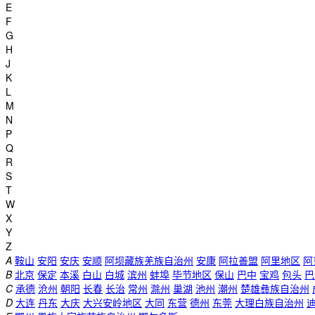
E
F
G
H
J
K
L
M
N
P
Q
R
S
T
W
X
Y
Z
A
鞍山
安阳
安庆
安顺
阿坝藏族羌族自治州
安康
阿拉善盟
阿里地区
阿
B
北京
保定
本溪
白山
白城
滨州
蚌埠
毕节地区
保山
巴中
宝鸡
包头
巴
C
承德
沧州
朝阳
长春
长治
常州
滁州
巢湖
池州
潮州
楚雄彝族自治州
D
大连
丹东
大庆
大兴安岭地区
大同
东营
德州
东莞
大理白族自治州