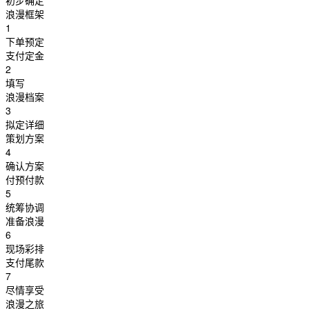
初步确定
浪漫框架
1
下单预定
支付定金
2
填写
浪漫档案
3
拟定详细
策划方案
4
确认方案
付预付款
5
统筹协调
准备浪漫
6
现场彩排
支付尾款
7
尽情享受
浪漫之旅