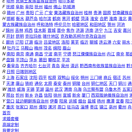
E
鄂州
恩施土家族苗族自治州
鄂尔多斯
F
抚顺
阜新
阜阳
抚州
福州
佛山
防城港
G
赣州
广州
贵阳
广元
广安
果洛藏族自治州
桂林
贵港
固原
甘南藏族
H
邯郸
衡水
葫芦岛
哈尔滨
鹤岗
黑河
鹤壁
菏泽
淮安
合肥
淮南
淮北
黄
蒙古族藏族自治州
呼和浩特
呼伦贝尔
哈密地区
和田地区
贺州
河池
J
锦州
吉林
鸡西
佳木斯
晋城
晋中
焦作
济源
济南
济宁
九江
吉安
嘉兴
K
开封
昆明
克拉玛依
喀什地区
克孜勒苏柯尔克孜自治州
L
廊坊
辽阳
辽源
临汾
吕梁地区
洛阳
莱芜
临沂
聊城
连云港
六安
丽水
M
牡丹江
马鞍山
梅州
茂名
绵阳
眉山
N
南阳
南京
南通
南昌
宁波
南平
宁德
怒江傈僳族自治州
内江
南充
那
P
盘锦
平顶山
萍乡
莆田
攀枝花
平凉
Q
秦皇岛
齐齐哈尔
七台河
青岛
泉州
清远
黔西南布依族苗族自治州
黔
R
日照
日喀则地区
S
上海
石家庄
沈阳
四平
松原
双鸭山
绥化
朔州
三门峡
商丘
宿迁
苏州
T
天津
唐山
铁岭
通化
太原
泰安
泰州
铜陵
台州
铜仁地区
天门
铜川
通
W
潍坊
威海
无锡
芜湖
温州
武汉
渭南
乌海
乌兰察布盟
乌鲁木齐
五家
X
邢台
忻州
新乡
许昌
信阳
徐州
宣城
新余
厦门
西双版纳傣族自治州
Y
营口
延边朝鲜族自治州
伊春
阳泉
运城
烟台
盐城
扬州
鹰潭
宜春
阳
Z
重庆
张家口
郑州
濮阳
漯河
周口
驻马店
淄博
枣庄
镇江
亳州
衢州
舟
首页
求婚套餐
高端定制
我要定制