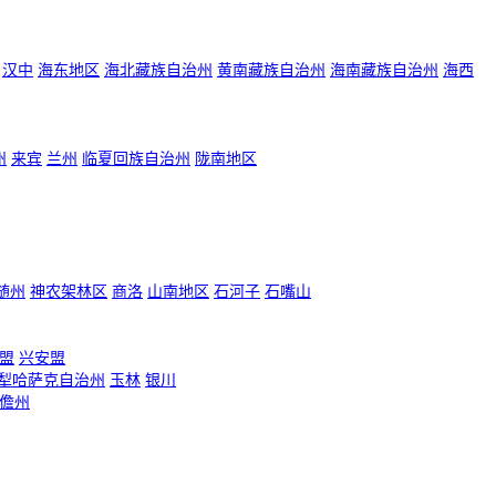
汉中
海东地区
海北藏族自治州
黄南藏族自治州
海南藏族自治州
海西
州
来宾
兰州
临夏回族自治州
陇南地区
随州
神农架林区
商洛
山南地区
石河子
石嘴山
盟
兴安盟
犁哈萨克自治州
玉林
银川
儋州