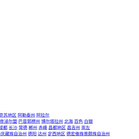
克苏地区
阿勒泰州
阿拉尔
彦淖尔盟
巴音郭楞州
博尔塔拉州
北海
百色
白银
成都
长沙
常德
郴州
赤峰
昌都地区
昌吉州
崇左
迪庆藏族自治州
德阳
达州
定西地区
德宏傣族景颇族自治州