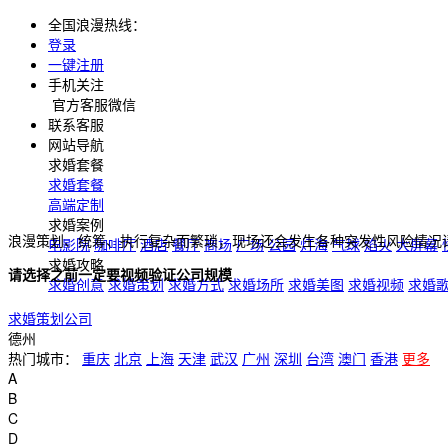
全国浪漫热线：
登录
一键注册
手机关注
官方客服微信
联系客服
网站导航
求婚套餐
求婚套餐
高端定制
求婚案例
浪漫策划、统筹、执行复杂而繁琐，现场还会发生各种突发性风险情况
电影院
咖啡厅
酒店
餐厅
商场
广场
公园
灯海
气球
焰火
大屏幕
求婚攻略
请选择之前一定要视频验证公司规模
求婚创意
求婚策划
求婚方式
求婚场所
求婚美图
求婚视频
求婚
求婚策划公司
德州
热门城市：
重庆
北京
上海
天津
武汉
广州
深圳
台湾
澳门
香港
更多
A
B
C
D