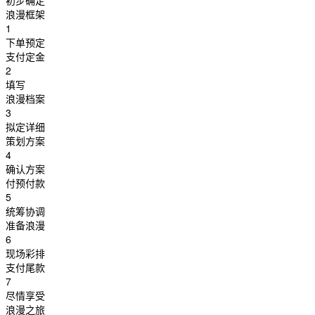
初步确定
浪漫框架
1
下单预定
支付定金
2
填写
浪漫档案
3
拟定详细
策划方案
4
确认方案
付预付款
5
统筹协调
准备浪漫
6
现场彩排
支付尾款
7
尽情享受
浪漫之旅