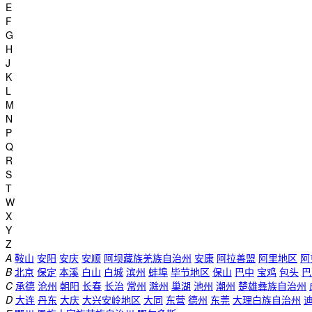
E
F
G
H
J
K
L
M
N
P
Q
R
S
T
W
X
Y
Z
A
鞍山
安阳
安庆
安顺
阿坝藏族羌族自治州
安康
阿拉善盟
阿里地区
阿
B
北京
保定
本溪
白山
白城
滨州
蚌埠
毕节地区
保山
巴中
宝鸡
包头
巴
C
承德
沧州
朝阳
长春
长治
常州
滁州
巢湖
池州
潮州
楚雄彝族自治州
D
大连
丹东
大庆
大兴安岭地区
大同
东营
德州
东莞
大理白族自治州