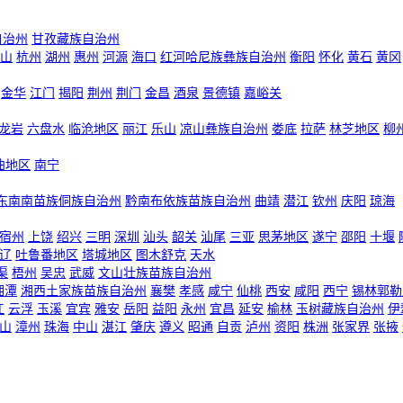
自治州
甘孜藏族自治州
山
杭州
湖州
惠州
河源
海口
红河哈尼族彝族自治州
衡阳
怀化
黄石
黄冈
金华
江门
揭阳
荆州
荆门
金昌
酒泉
景德镇
嘉峪关
龙岩
六盘水
临沧地区
丽江
乐山
凉山彝族自治州
娄底
拉萨
林芝地区
柳
曲地区
南宁
东南南苗族侗族自治州
黔南布依族苗族自治州
曲靖
潜江
钦州
庆阳
琼海
宿州
上饶
绍兴
三明
深圳
汕头
韶关
汕尾
三亚
思茅地区
遂宁
邵阳
十堰
辽
吐鲁番地区
塔城地区
图木舒克
天水
渠
梧州
吴忠
武威
文山壮族苗族自治州
湘潭
湘西土家族苗族自治州
襄樊
孝感
咸宁
仙桃
西安
咸阳
西宁
锡林郭勒
江
云浮
玉溪
宜宾
雅安
岳阳
益阳
永州
宜昌
延安
榆林
玉树藏族自治州
伊
山
漳州
珠海
中山
湛江
肇庆
遵义
昭通
自贡
泸州
资阳
株洲
张家界
张掖