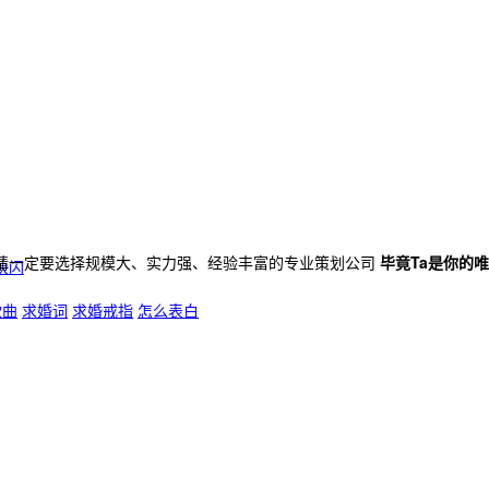
请一定要选择规模大、实力强、经验丰富的专业策划公司
毕竟Ta是你的
快闪
歌曲
求婚词
求婚戒指
怎么表白