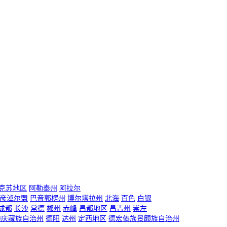
克苏地区
阿勒泰州
阿拉尔
彦淖尔盟
巴音郭楞州
博尔塔拉州
北海
百色
白银
成都
长沙
常德
郴州
赤峰
昌都地区
昌吉州
崇左
迪庆藏族自治州
德阳
达州
定西地区
德宏傣族景颇族自治州