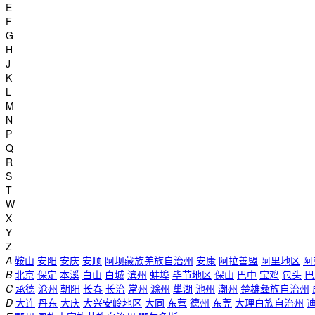
E
F
G
H
J
K
L
M
N
P
Q
R
S
T
W
X
Y
Z
A
鞍山
安阳
安庆
安顺
阿坝藏族羌族自治州
安康
阿拉善盟
阿里地区
阿
B
北京
保定
本溪
白山
白城
滨州
蚌埠
毕节地区
保山
巴中
宝鸡
包头
巴
C
承德
沧州
朝阳
长春
长治
常州
滁州
巢湖
池州
潮州
楚雄彝族自治州
D
大连
丹东
大庆
大兴安岭地区
大同
东营
德州
东莞
大理白族自治州