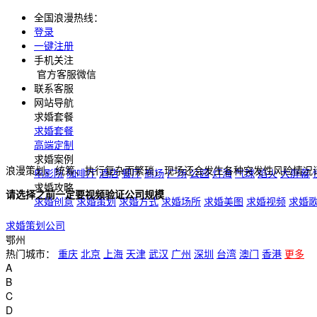
全国浪漫热线：
登录
一键注册
手机关注
官方客服微信
联系客服
网站导航
求婚套餐
求婚套餐
高端定制
求婚案例
浪漫策划、统筹、执行复杂而繁琐，现场还会发生各种突发性风险情况
电影院
咖啡厅
酒店
餐厅
商场
广场
公园
灯海
气球
焰火
大屏幕
求婚攻略
请选择之前一定要视频验证公司规模
求婚创意
求婚策划
求婚方式
求婚场所
求婚美图
求婚视频
求婚
求婚策划公司
鄂州
热门城市：
重庆
北京
上海
天津
武汉
广州
深圳
台湾
澳门
香港
更多
A
B
C
D