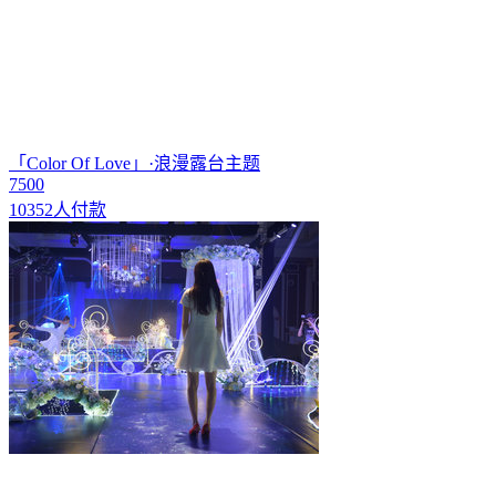
「Color Of Love」·浪漫露台主题
7500
10352人付款