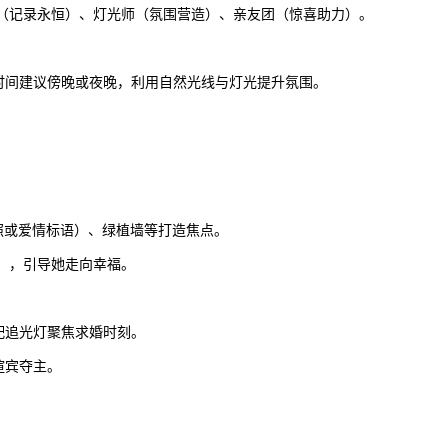
师（记录永恒）、灯光师（氛围营造）、亲友团（惊喜助力）。
时间建议傍晚或夜晚，利用自然光线与灯光提升氛围。
人合照或爱情标语）、绿植墙等打造焦点。
），引导她走向幸福。
配追光灯聚焦求婚时刻。
喧宾夺主。