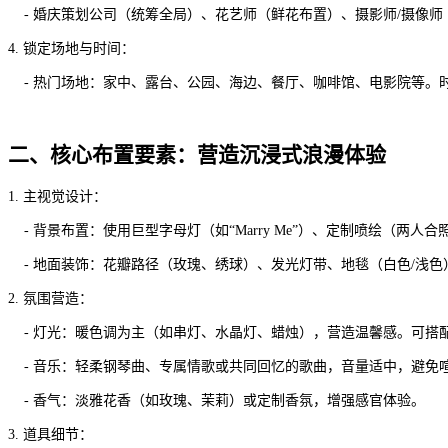
- 婚庆策划公司（统筹全局）、花艺师（鲜花布置）、摄影师/摄像
4. 锁定场地与时间：
- 热门场地：家中、露台、公园、海边、餐厅、咖啡馆、电影院等。
二、核心布置要素：营造沉浸式浪漫体验
1. 主视觉设计：
- 背景布置：使用巨型字母灯（如“Marry Me”）、定制喷绘（两
- 地面装饰：花瓣路径（玫瑰、绣球）、发光灯带、地毯（白色/浅色
2. 氛围营造：
- 灯光：暖色调为主（如串灯、水晶灯、蜡烛），营造温馨感。可搭
- 音乐：轻柔钢琴曲、专属情歌或共同回忆的歌曲，音量适中，避免
- 香气：淡雅花香（如玫瑰、茉莉）或定制香氛，增强感官体验。
3. 道具细节：