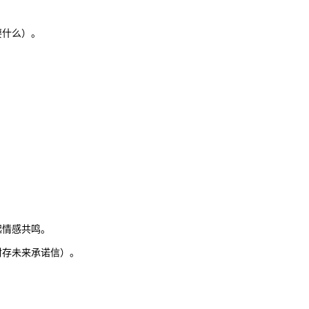
要什么）。
。
起情感共鸣。
封存未来承诺信）。