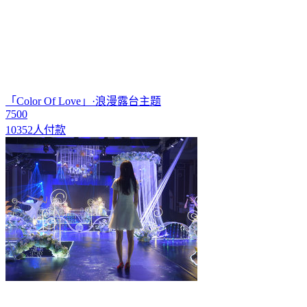
「Color Of Love」·浪漫露台主题
7500
10352人付款