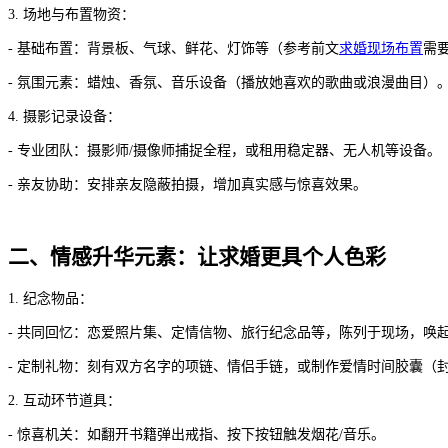
3. 场地与布置物资：
- 基础布置：背景板、气球、鲜花、灯饰等（参考前文
求婚现场布置
需
- 氛围元素：蜡烛、香氛、音乐设备（播放她喜欢的歌曲或浪漫曲目）
4. 摄影记录设备：
- 专业团队：摄影师/摄像师捕捉全程，或租用稳定器、无人机等设备。
- 亲友协助：安排亲友隐蔽拍摄，增加真实感与惊喜效果。
二、情感升华元素：让求婚更具个人色彩
1. 纪念物品：
- 共同回忆：恋爱照片集、定情信物、旅行纪念品等，陈列于现场，唤
- 定制礼物：刻有双方名字的项链、情侣手链，或制作爱情时间胶囊（
2. 互动环节道具：
- 惊喜机关：如翻开书籍弹出戒指、按下按钮触发烟花/音乐。