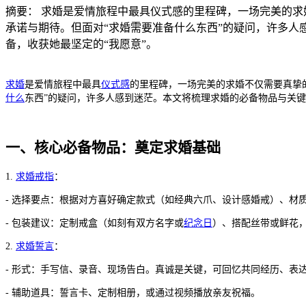
摘要：
求婚是爱情旅程中最具仪式感的里程碑，一场完美的求
承诺与期待。但面对“求婚需要准备什么东西”的疑问，许多
备，收获她最坚定的“我愿意”。
求婚
是爱情旅程中最具
仪式感
的里程碑，一场完美的求婚不仅需要真挚
什么
东西”的疑问，许多人感到迷茫。本文将梳理求婚的必备物品与关键
一、核心必备物品：奠定求婚基础
1.
求婚戒指
：
- 选择要点：根据对方喜好确定款式（如经典六爪、设计感婚戒）、材
- 包装建议：定制戒盒（如刻有双方名字或
纪念日
）、搭配丝带或鲜花
2.
求婚誓言
：
- 形式：手写信、录音、现场告白。真诚是关键，可回忆共同经历、表
- 辅助道具：誓言卡、定制相册，或通过视频播放亲友祝福。