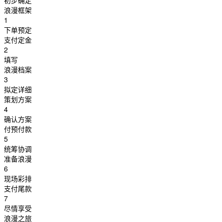
初步确定
浪漫框架
1
下单预定
支付定金
2
填写
浪漫档案
3
拟定详细
策划方案
4
确认方案
付预付款
5
统筹协调
准备浪漫
6
现场彩排
支付尾款
7
尽情享受
浪漫之旅