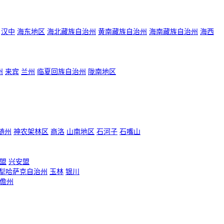
汉中
海东地区
海北藏族自治州
黄南藏族自治州
海南藏族自治州
海西
州
来宾
兰州
临夏回族自治州
陇南地区
随州
神农架林区
商洛
山南地区
石河子
石嘴山
盟
兴安盟
犁哈萨克自治州
玉林
银川
儋州