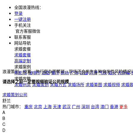
全国浪漫热线：
登录
一键注册
手机关注
官方客服微信
联系客服
网站导航
求婚套餐
求婚套餐
高端定制
求婚案例
浪漫策划、统筹、执行复杂而繁琐，现场还会发生各种突发性风险情况
电影院
咖啡厅
酒店
餐厅
商场
广场
公园
灯海
气球
焰火
大屏幕
求婚攻略
请选择之前一定要视频验证公司规模
求婚创意
求婚策划
求婚方式
求婚场所
求婚美图
求婚视频
求婚
求婚策划公司
舒兰
热门城市：
重庆
北京
上海
天津
武汉
广州
深圳
台湾
澳门
香港
更多
A
B
C
D