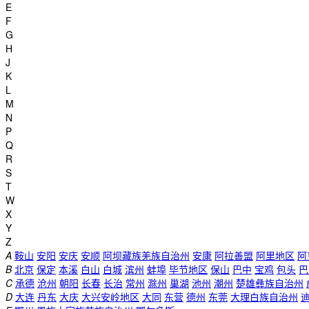
E
F
G
H
J
K
L
M
N
P
Q
R
S
T
W
X
Y
Z
A
鞍山
安阳
安庆
安顺
阿坝藏族羌族自治州
安康
阿拉善盟
阿里地区
阿
B
北京
保定
本溪
白山
白城
滨州
蚌埠
毕节地区
保山
巴中
宝鸡
包头
巴
C
承德
沧州
朝阳
长春
长治
常州
滁州
巢湖
池州
潮州
楚雄彝族自治州
D
大连
丹东
大庆
大兴安岭地区
大同
东营
德州
东莞
大理白族自治州