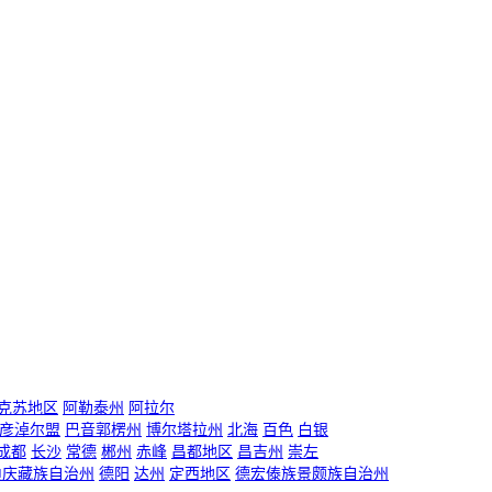
克苏地区
阿勒泰州
阿拉尔
彦淖尔盟
巴音郭楞州
博尔塔拉州
北海
百色
白银
成都
长沙
常德
郴州
赤峰
昌都地区
昌吉州
崇左
迪庆藏族自治州
德阳
达州
定西地区
德宏傣族景颇族自治州