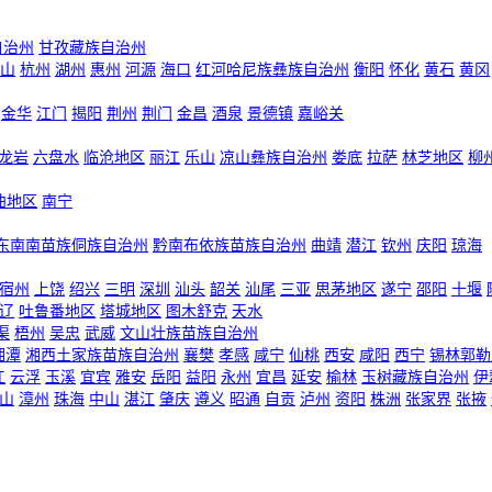
自治州
甘孜藏族自治州
山
杭州
湖州
惠州
河源
海口
红河哈尼族彝族自治州
衡阳
怀化
黄石
黄冈
金华
江门
揭阳
荆州
荆门
金昌
酒泉
景德镇
嘉峪关
龙岩
六盘水
临沧地区
丽江
乐山
凉山彝族自治州
娄底
拉萨
林芝地区
柳
曲地区
南宁
东南南苗族侗族自治州
黔南布依族苗族自治州
曲靖
潜江
钦州
庆阳
琼海
宿州
上饶
绍兴
三明
深圳
汕头
韶关
汕尾
三亚
思茅地区
遂宁
邵阳
十堰
辽
吐鲁番地区
塔城地区
图木舒克
天水
渠
梧州
吴忠
武威
文山壮族苗族自治州
湘潭
湘西土家族苗族自治州
襄樊
孝感
咸宁
仙桃
西安
咸阳
西宁
锡林郭勒
江
云浮
玉溪
宜宾
雅安
岳阳
益阳
永州
宜昌
延安
榆林
玉树藏族自治州
伊
山
漳州
珠海
中山
湛江
肇庆
遵义
昭通
自贡
泸州
资阳
株洲
张家界
张掖