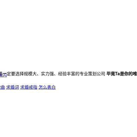
请一定要选择规模大、实力强、经验丰富的专业策划公司
毕竟Ta是你的
快闪
歌曲
求婚词
求婚戒指
怎么表白