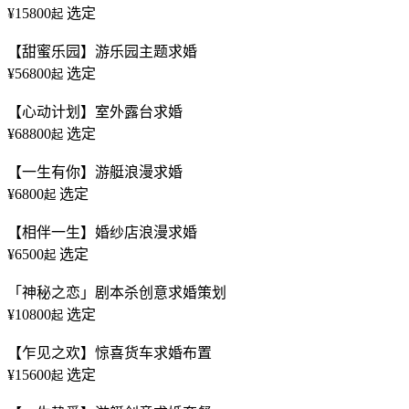
¥15800
选定
起
【甜蜜乐园】游乐园主题求婚
¥56800
选定
起
【心动计划】室外露台求婚
¥68800
选定
起
【一生有你】游艇浪漫求婚
¥6800
选定
起
【相伴一生】婚纱店浪漫求婚
¥6500
选定
起
「神秘之恋」剧本杀创意求婚策划
¥10800
选定
起
【乍见之欢】惊喜货车求婚布置
¥15600
选定
起