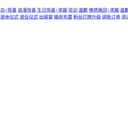
白+惊喜
浪漫惊喜
生日惊喜+求婚
培训
道歉
情感挽回+求婚
道
退休仪式
退伍仪式
出阁宴
婚房布置
粉丝灯牌升级
调账订单
测