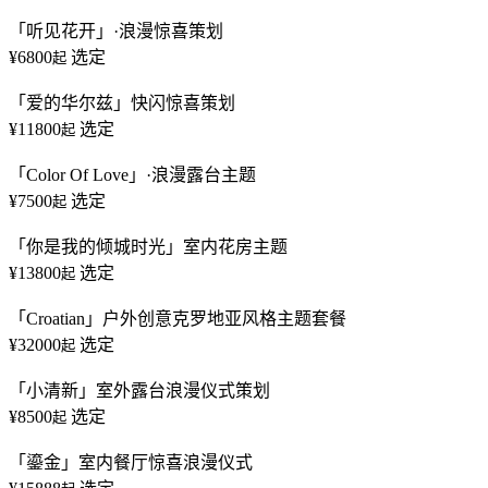
「听见花开」·浪漫惊喜策划
¥6800
选定
起
「爱的华尔兹」快闪惊喜策划
¥11800
选定
起
「Color Of Love」·浪漫露台主题
¥7500
选定
起
「你是我的倾城时光」室内花房主题
¥13800
选定
起
「Croatian」户外创意克罗地亚风格主题套餐
¥32000
选定
起
「小清新」室外露台浪漫仪式策划
¥8500
选定
起
「鎏金」室内餐厅惊喜浪漫仪式