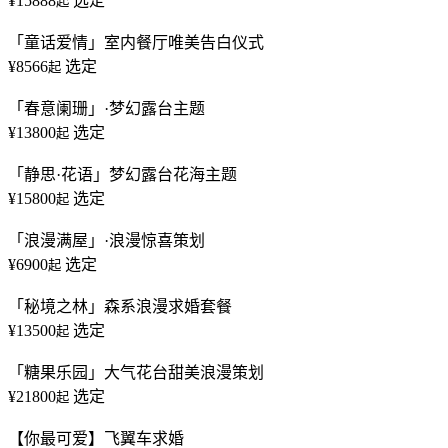
¥15888
选定
起
「童话爱情」室内餐厅唯美告白仪式
¥8566
选定
起
「春意阑珊」·梦幻露台主题
¥13800
选定
起
「静思·花语」梦幻露台花海主题
¥15800
选定
起
「浪漫满屋」·浪漫惊喜策划
¥6900
选定
起
「秘境之林」森系浪漫求婚套餐
¥13500
选定
起
「糖果乐园」大气花台甜美浪漫策划
¥21800
选定
起
【你最可爱】飞翼车求婚