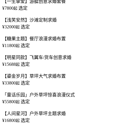
【一生挚爱】游艇创意求婚套餐
¥7800
选定
起
【浅笑安然】沙滩定制求婚
¥32000
选定
起
【糖果主题】餐厅浪漫求婚布置
¥11800
选定
起
【明星同款】飞翼车/货车创意求婚
¥15688
选定
起
【鎏金岁月】草坪大气求婚布置
¥33800
选定
起
「童话乐园」户外草坪惊喜浪漫仪式
¥55800
选定
起
【人间星河】户外草坪主题求婚
¥16800
选定
起