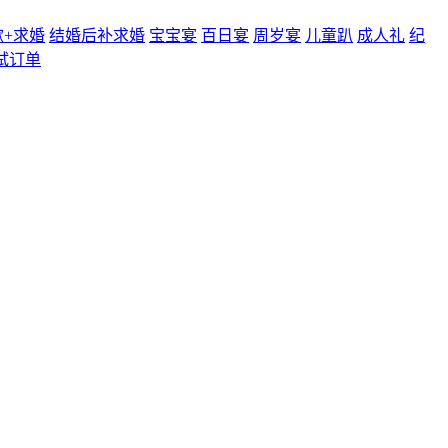
歉+求婚
结婚后补求婚
宝宝宴
百日宴
周岁宴
儿童趴
成人礼
纪
试订单