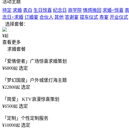
活动主题
待定
求婚
表白
生日惊喜
纪念日
商学院
情感挽回
求婚+惊喜
表
念日+求婚
订婚宴
合伙人
其他
答谢宴
提车仪式
寿宴
开业仪式
选择套餐：
¥
起
查看更多
求婚套餐
「爱情使者」广场惊喜求婚策划
¥6800
选定
起
「梦幻国度」户外城堡灯海主题
¥22800
选定
起
「简爱」 KTV浪漫惊喜策划
¥6500
选定
起
「定制」个性定制服务
¥10000
选定
起