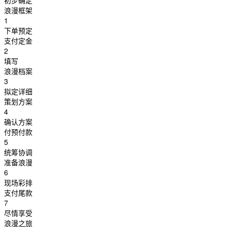
初步确定
浪漫框架
1
下单预定
支付定金
2
填写
浪漫档案
3
拟定详细
策划方案
4
确认方案
付预付款
5
统筹协调
准备浪漫
6
现场彩排
支付尾款
7
尽情享受
浪漫之旅