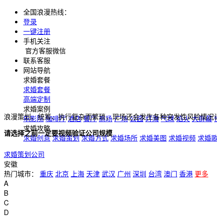
全国浪漫热线：
登录
一键注册
手机关注
官方客服微信
联系客服
网站导航
求婚套餐
求婚套餐
高端定制
求婚案例
浪漫策划、统筹、执行复杂而繁琐，现场还会发生各种突发性风险情况
电影院
咖啡厅
酒店
餐厅
商场
广场
公园
灯海
气球
焰火
大屏幕
求婚攻略
请选择之前一定要视频验证公司规模
求婚创意
求婚策划
求婚方式
求婚场所
求婚美图
求婚视频
求婚
求婚策划公司
安徽
热门城市：
重庆
北京
上海
天津
武汉
广州
深圳
台湾
澳门
香港
更多
A
B
C
D