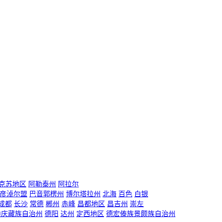
克苏地区
阿勒泰州
阿拉尔
彦淖尔盟
巴音郭楞州
博尔塔拉州
北海
百色
白银
成都
长沙
常德
郴州
赤峰
昌都地区
昌吉州
崇左
迪庆藏族自治州
德阳
达州
定西地区
德宏傣族景颇族自治州