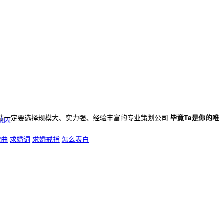
请一定要选择规模大、实力强、经验丰富的专业策划公司
毕竟Ta是你的
快闪
歌曲
求婚词
求婚戒指
怎么表白