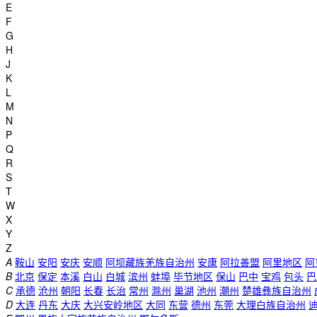
E
F
G
H
J
K
L
M
N
P
Q
R
S
T
W
X
Y
Z
A
鞍山
安阳
安庆
安顺
阿坝藏族羌族自治州
安康
阿拉善盟
阿里地区
阿
B
北京
保定
本溪
白山
白城
滨州
蚌埠
毕节地区
保山
巴中
宝鸡
包头
巴
C
承德
沧州
朝阳
长春
长治
常州
滁州
巢湖
池州
潮州
楚雄彝族自治州
D
大连
丹东
大庆
大兴安岭地区
大同
东营
德州
东莞
大理白族自治州