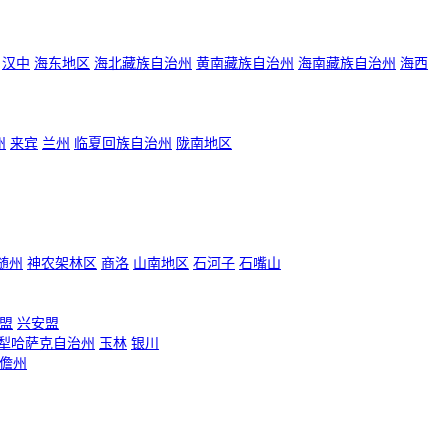
汉中
海东地区
海北藏族自治州
黄南藏族自治州
海南藏族自治州
海西
州
来宾
兰州
临夏回族自治州
陇南地区
随州
神农架林区
商洛
山南地区
石河子
石嘴山
盟
兴安盟
犁哈萨克自治州
玉林
银川
儋州