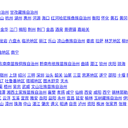
自治州
甘孜藏族自治州
山
杭州
湖州
惠州
河源
海口
红河哈尼族彝族自治州
衡阳
怀化
黄石
黄冈
金华
江门
揭阳
荆州
荆门
金昌
酒泉
景德镇
嘉峪关
龙岩
六盘水
临沧地区
丽江
乐山
凉山彝族自治州
娄底
拉萨
林芝地区
柳
曲地区
南宁
东南南苗族侗族自治州
黔南布依族苗族自治州
曲靖
潜江
钦州
庆阳
琼海
宿州
上饶
绍兴
三明
深圳
汕头
韶关
汕尾
三亚
思茅地区
遂宁
邵阳
十堰
辽
吐鲁番地区
塔城地区
图木舒克
天水
渠
梧州
吴忠
武威
文山壮族苗族自治州
湘潭
湘西土家族苗族自治州
襄樊
孝感
咸宁
仙桃
西安
咸阳
西宁
锡林郭勒
江
云浮
玉溪
宜宾
雅安
岳阳
益阳
永州
宜昌
延安
榆林
玉树藏族自治州
伊
山
漳州
珠海
中山
湛江
肇庆
遵义
昭通
自贡
泸州
资阳
株洲
张家界
张掖