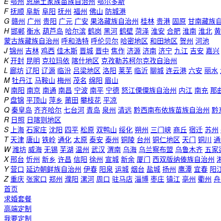
E
鄂州
恩施土家族苗族自治州
鄂尔多斯
F
抚顺
阜新
阜阳
抚州
福州
佛山
防城港
G
赣州
广州
贵阳
广元
广安
果洛藏族自治州
桂林
贵港
固原
甘南藏族
H
邯郸
衡水
葫芦岛
哈尔滨
鹤岗
黑河
鹤壁
菏泽
淮安
合肥
淮南
淮北
黄
蒙古族藏族自治州
呼和浩特
呼伦贝尔
哈密地区
和田地区
贺州
河池
J
锦州
吉林
鸡西
佳木斯
晋城
晋中
焦作
济源
济南
济宁
九江
吉安
嘉兴
K
开封
昆明
克拉玛依
喀什地区
克孜勒苏柯尔克孜自治州
L
廊坊
辽阳
辽源
临汾
吕梁地区
洛阳
莱芜
临沂
聊城
连云港
六安
丽水
M
牡丹江
马鞍山
梅州
茂名
绵阳
眉山
N
南阳
南京
南通
南昌
宁波
南平
宁德
怒江傈僳族自治州
内江
南充
那
P
盘锦
平顶山
萍乡
莆田
攀枝花
平凉
Q
秦皇岛
齐齐哈尔
七台河
青岛
泉州
清远
黔西南布依族苗族自治州
黔
R
日照
日喀则地区
S
上海
石家庄
沈阳
四平
松原
双鸭山
绥化
朔州
三门峡
商丘
宿迁
苏州
T
天津
唐山
铁岭
通化
太原
泰安
泰州
铜陵
台州
铜仁地区
天门
铜川
通
W
潍坊
威海
无锡
芜湖
温州
武汉
渭南
乌海
乌兰察布盟
乌鲁木齐
五家
X
邢台
忻州
新乡
许昌
信阳
徐州
宣城
新余
厦门
西双版纳傣族自治州
Y
营口
延边朝鲜族自治州
伊春
阳泉
运城
烟台
盐城
扬州
鹰潭
宜春
阳
Z
重庆
张家口
郑州
濮阳
漯河
周口
驻马店
淄博
枣庄
镇江
亳州
衢州
舟
首页
求婚套餐
高端定制
我要定制