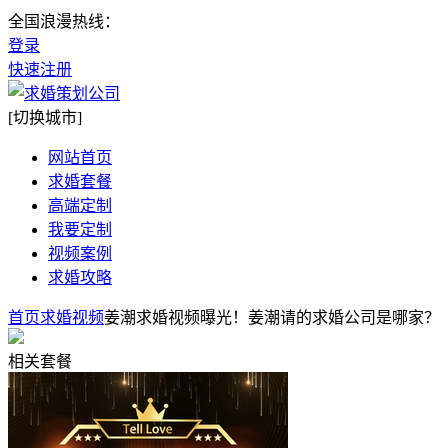
全国浪漫热线：
登录
快速注册
[切换城市]
网站首页
求婚套餐
高端定制
我要定制
视频案例
求婚攻略
首页
求婚视频
姜潮求婚视频曝光！姜潮请的求婚公司是哪家？
相关套餐