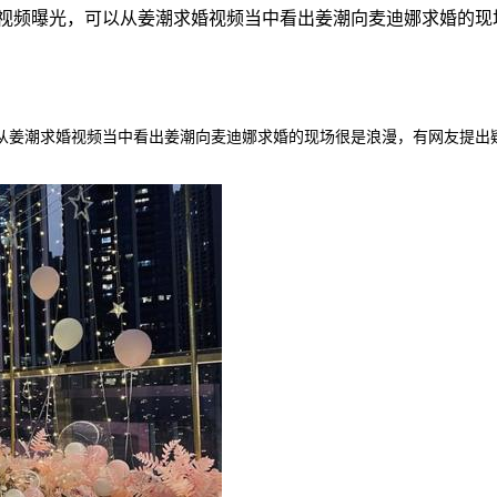
视频曝光，可以从姜潮求婚视频当中看出姜潮向麦迪娜求婚的现
从姜潮求婚视频当中看出姜潮向麦迪娜求婚的现场很是浪漫，有网友提出