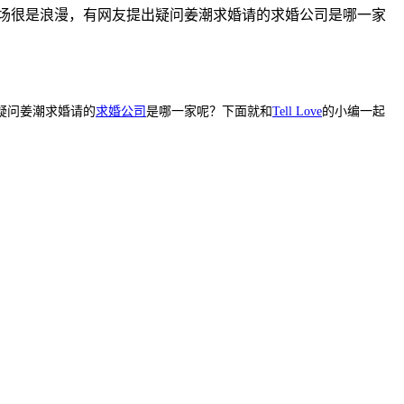
场很是浪漫，有网友提出疑问姜潮求婚请的求婚公司是哪一家
疑问姜潮求婚请的
求婚公司
是哪一家呢？下面就和
Tell Love
的小编一起