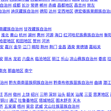
自治州
成都
长沙
常德
郴州
赤峰
昌都地区
昌吉州
崇左
自治州
迪庆藏族自治州
德阳
达州
定西地区
德宏傣族景颇族自治
南藏族自治州
甘孜藏族自治州
淮北
黄山
杭州
湖州
惠州
河源
海口
红河哈尼族彝族自治州
衡
哈密地区
和田地区
贺州
河池
安
嘉兴
金华
江门
揭阳
荆州
荆门
金昌
酒泉
景德镇
嘉峪关
安
丽水
龙岩
六盘水
临沧地区
丽江
乐山
凉山彝族自治州
娄底
南充
那曲地区
南宁
治州
黔东南南苗族侗族自治州
黔南布依族苗族自治州
曲靖
潜江
迁
苏州
宿州
上饶
绍兴
三明
深圳
汕头
韶关
汕尾
三亚
思茅地区
铜川
通辽
吐鲁番地区
塔城地区
图木舒克
天水
齐
五家渠
梧州
吴忠
武威
文山壮族苗族自治州