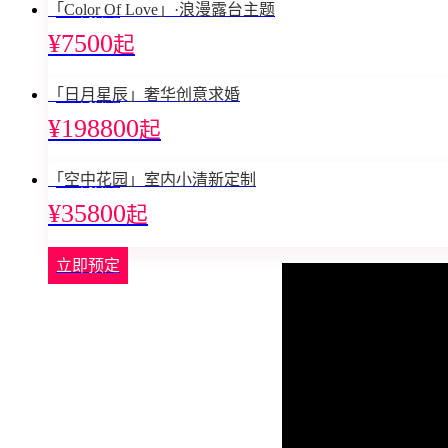
「Color Of Love」·浪漫露台主题
立即预定
¥7500
起
「日月星辰」奢华创意求婚
立即预定
¥198800
起
「空中花园」室内小清新定制
立即预定
¥35800
起
立即预定