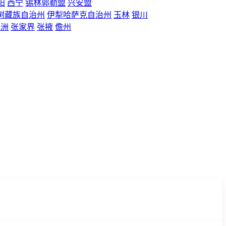
阳
西宁
锡林郭勒盟
兴安盟
树藏族自治州
伊犁哈萨克自治州
玉林
银川
株洲
张家界
张掖
儋州