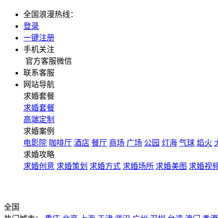
全国浪漫热线：
登录
一键注册
手机关注
官方客服微信
联系客服
网站导航
求婚套餐
求婚套餐
高端定制
求婚案例
电影院
咖啡厅
酒店
餐厅
商场
广场
公园
灯海
气球
焰火
求婚攻略
求婚创意
求婚策划
求婚方式
求婚场所
求婚美图
求婚视
全国