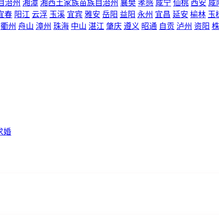
自治州
湘潭
湘西土家族苗族自治州
襄樊
孝感
咸宁
仙桃
西安
咸
宜春
阳江
云浮
玉溪
宜宾
雅安
岳阳
益阳
永州
宜昌
延安
榆林
玉
衢州
舟山
漳州
珠海
中山
湛江
肇庆
遵义
昭通
自贡
泸州
资阳
求婚