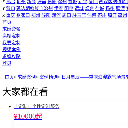
X
邢台
忻州
新乡
许昌
信阳
徐州
宣城
新余
厦门
西双版纳傣族
Y
营口
延边朝鲜族自治州
伊春
阳泉
运城
烟台
盐城
扬州
鹰潭
Z
重庆
张家口
郑州
濮阳
漯河
周口
驻马店
淄博
枣庄
镇江
亳州
首页
求婚套餐
高端定制
我要定制
视频案例
求婚攻略
登录
首页
>
求婚案例
>
案例精选
>
日月星辰——重庆浪漫霸气场景
大家都在看
「定制」个性定制服务
¥10000
起