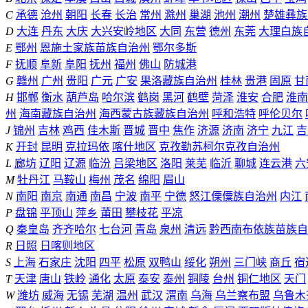
C
承德
沧州
朝阳
长春
长治
常州
滁州
巢湖
池州
潮州
楚雄彝族
D
大连
丹东
大庆
大兴安岭地区
大同
东营
德州
东莞
大理白族
E
鄂州
恩施土家族苗族自治州
鄂尔多斯
F
抚顺
阜新
阜阳
抚州
福州
佛山
防城港
G
赣州
广州
贵阳
广元
广安
果洛藏族自治州
桂林
贵港
固原
甘
H
邯郸
衡水
葫芦岛
哈尔滨
鹤岗
黑河
鹤壁
菏泽
淮安
合肥
淮南
州
海南藏族自治州
海西蒙古族藏族自治州
呼和浩特
呼伦贝尔
J
锦州
吉林
鸡西
佳木斯
晋城
晋中
焦作
济源
济南
济宁
九江
吉
K
开封
昆明
克拉玛依
喀什地区
克孜勒苏柯尔克孜自治州
L
廊坊
辽阳
辽源
临汾
吕梁地区
洛阳
莱芜
临沂
聊城
连云港
六
M
牡丹江
马鞍山
梅州
茂名
绵阳
眉山
N
南阳
南京
南通
南昌
宁波
南平
宁德
怒江傈僳族自治州
内江
P
盘锦
平顶山
萍乡
莆田
攀枝花
平凉
Q
秦皇岛
齐齐哈尔
七台河
青岛
泉州
清远
黔西南布依族苗族自
R
日照
日喀则地区
S
上海
石家庄
沈阳
四平
松原
双鸭山
绥化
朔州
三门峡
商丘
宿
T
天津
唐山
铁岭
通化
太原
泰安
泰州
铜陵
台州
铜仁地区
天门
W
潍坊
威海
无锡
芜湖
温州
武汉
渭南
乌海
乌兰察布盟
乌鲁木