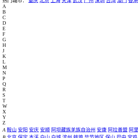
热门城市：
重庆
北京
上海
天津
武汉
广州
深圳
台湾
澳门
香港
A
B
C
D
E
F
G
H
J
K
L
M
N
P
Q
R
S
T
W
X
Y
Z
A
鞍山
安阳
安庆
安顺
阿坝藏族羌族自治州
安康
阿拉善盟
阿
B
北京
保定
本溪
白山
白城
滨州
蚌埠
毕节地区
保山
巴中
宝鸡