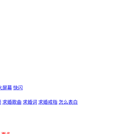
大屏幕
快闪
频
求婚歌曲
求婚词
求婚戒指
怎么表白