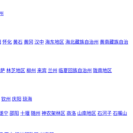
州
阳
怀化
黄石
黄冈
汉中
海东地区
海北藏族自治州
黄南藏族自治
拉萨
林芝地区
柳州
来宾
兰州
临夏回族自治州
陇南地区
钦州
庆阳
琼海
遂宁
邵阳
十堰
随州
神农架林区
商洛
山南地区
石河子
石嘴山