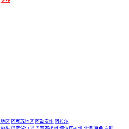
更多
里地区
阿克苏地区
阿勒泰州
阿拉尔
包头
巴彦淖尔盟
巴音郭楞州
博尔塔拉州
北海
百色
白银