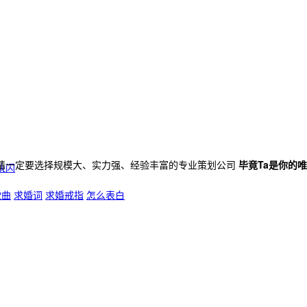
请一定要选择规模大、实力强、经验丰富的专业策划公司
毕竟Ta是你的
快闪
歌曲
求婚词
求婚戒指
怎么表白