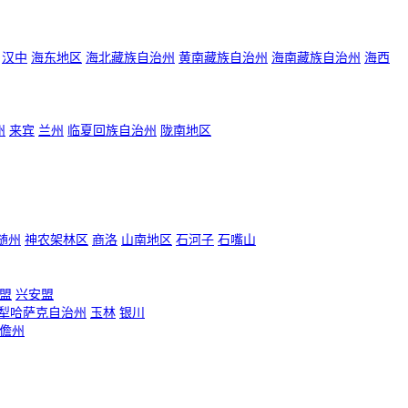
汉中
海东地区
海北藏族自治州
黄南藏族自治州
海南藏族自治州
海西
州
来宾
兰州
临夏回族自治州
陇南地区
随州
神农架林区
商洛
山南地区
石河子
石嘴山
盟
兴安盟
犁哈萨克自治州
玉林
银川
儋州