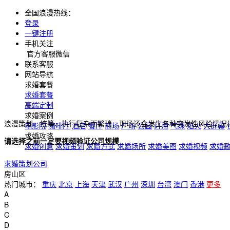
全国浪漫热线：
登录
一键注册
手机关注
官方客服微信
联系客服
网站导航
求婚套餐
求婚套餐
高端定制
求婚案例
浪漫策划、统筹、执行复杂而繁琐，现场还会发生各种突发性风险情况
电影院
咖啡厅
酒店
餐厅
商场
广场
公园
灯海
气球
焰火
大屏幕
求婚攻略
请选择之前一定要视频验证公司规模
求婚创意
求婚策划
求婚方式
求婚场所
求婚美图
求婚视频
求婚
求婚策划公司
房山区
热门城市：
重庆
北京
上海
天津
武汉
广州
深圳
台湾
澳门
香港
更多
A
B
C
D