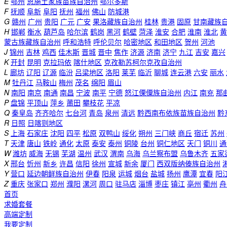
E
鄂州
恩施土家族苗族自治州
鄂尔多斯
F
抚顺
阜新
阜阳
抚州
福州
佛山
防城港
G
赣州
广州
贵阳
广元
广安
果洛藏族自治州
桂林
贵港
固原
甘南藏族
H
邯郸
衡水
葫芦岛
哈尔滨
鹤岗
黑河
鹤壁
菏泽
淮安
合肥
淮南
淮北
黄
蒙古族藏族自治州
呼和浩特
呼伦贝尔
哈密地区
和田地区
贺州
河池
J
锦州
吉林
鸡西
佳木斯
晋城
晋中
焦作
济源
济南
济宁
九江
吉安
嘉兴
K
开封
昆明
克拉玛依
喀什地区
克孜勒苏柯尔克孜自治州
L
廊坊
辽阳
辽源
临汾
吕梁地区
洛阳
莱芜
临沂
聊城
连云港
六安
丽水
M
牡丹江
马鞍山
梅州
茂名
绵阳
眉山
N
南阳
南京
南通
南昌
宁波
南平
宁德
怒江傈僳族自治州
内江
南充
那
P
盘锦
平顶山
萍乡
莆田
攀枝花
平凉
Q
秦皇岛
齐齐哈尔
七台河
青岛
泉州
清远
黔西南布依族苗族自治州
黔
R
日照
日喀则地区
S
上海
石家庄
沈阳
四平
松原
双鸭山
绥化
朔州
三门峡
商丘
宿迁
苏州
T
天津
唐山
铁岭
通化
太原
泰安
泰州
铜陵
台州
铜仁地区
天门
铜川
通
W
潍坊
威海
无锡
芜湖
温州
武汉
渭南
乌海
乌兰察布盟
乌鲁木齐
五家
X
邢台
忻州
新乡
许昌
信阳
徐州
宣城
新余
厦门
西双版纳傣族自治州
Y
营口
延边朝鲜族自治州
伊春
阳泉
运城
烟台
盐城
扬州
鹰潭
宜春
阳
Z
重庆
张家口
郑州
濮阳
漯河
周口
驻马店
淄博
枣庄
镇江
亳州
衢州
舟
首页
求婚套餐
高端定制
我要定制