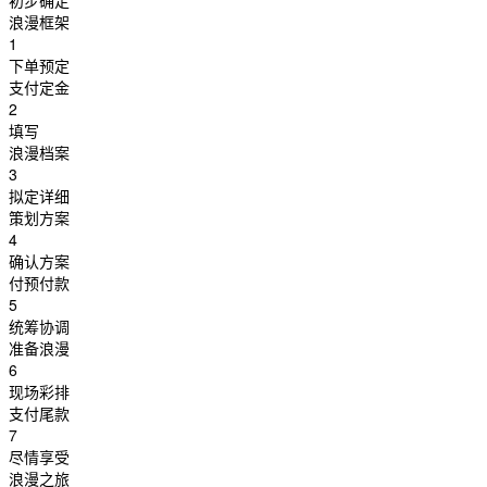
初步确定
浪漫框架
1
下单预定
支付定金
2
填写
浪漫档案
3
拟定详细
策划方案
4
确认方案
付预付款
5
统筹协调
准备浪漫
6
现场彩排
支付尾款
7
尽情享受
浪漫之旅