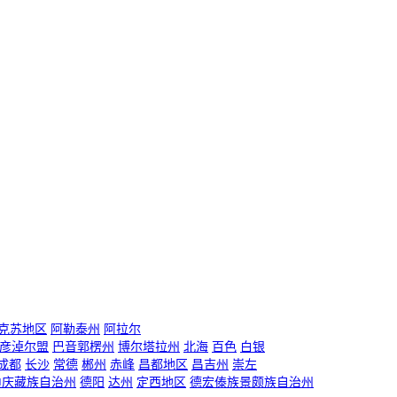
克苏地区
阿勒泰州
阿拉尔
彦淖尔盟
巴音郭楞州
博尔塔拉州
北海
百色
白银
成都
长沙
常德
郴州
赤峰
昌都地区
昌吉州
崇左
迪庆藏族自治州
德阳
达州
定西地区
德宏傣族景颇族自治州