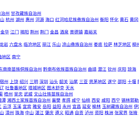
自治州
甘孜藏族自治州
山
杭州
湖州
惠州
河源
海口
红河哈尼族彝族自治州
衡阳
怀化
黄石
黄冈
金华
江门
揭阳
荆州
荆门
金昌
酒泉
景德镇
嘉峪关
龙岩
六盘水
临沧地区
丽江
乐山
凉山彝族自治州
娄底
拉萨
林芝地区
柳
曲地区
南宁
东南南苗族侗族自治州
黔南布依族苗族自治州
曲靖
潜江
钦州
庆阳
琼海
宿州
上饶
绍兴
三明
深圳
汕头
韶关
汕尾
三亚
思茅地区
遂宁
邵阳
十堰
辽
吐鲁番地区
塔城地区
图木舒克
天水
渠
梧州
吴忠
武威
文山壮族苗族自治州
湘潭
湘西土家族苗族自治州
襄樊
孝感
咸宁
仙桃
西安
咸阳
西宁
锡林郭勒
江
云浮
玉溪
宜宾
雅安
岳阳
益阳
永州
宜昌
延安
榆林
玉树藏族自治州
伊
山
漳州
珠海
中山
湛江
肇庆
遵义
昭通
自贡
泸州
资阳
株洲
张家界
张掖