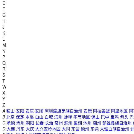
E
F
G
H
J
K
L
M
N
P
Q
R
S
T
W
X
Y
Z
A
鞍山
安阳
安庆
安顺
阿坝藏族羌族自治州
安康
阿拉善盟
阿里地区
阿
B
北京
保定
本溪
白山
白城
滨州
蚌埠
毕节地区
保山
巴中
宝鸡
包头
巴
C
承德
沧州
朝阳
长春
长治
常州
滁州
巢湖
池州
潮州
楚雄彝族自治州
D
大连
丹东
大庆
大兴安岭地区
大同
东营
德州
东莞
大理白族自治州