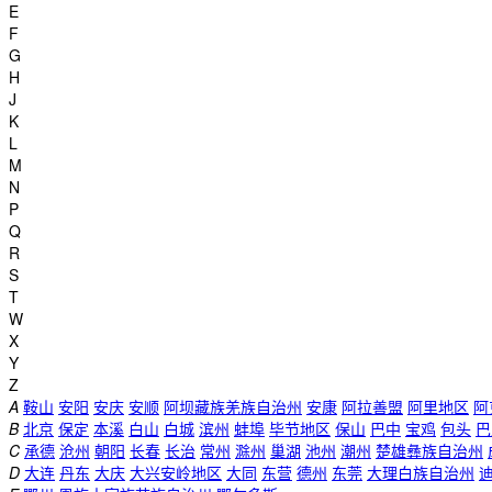
E
F
G
H
J
K
L
M
N
P
Q
R
S
T
W
X
Y
Z
A
鞍山
安阳
安庆
安顺
阿坝藏族羌族自治州
安康
阿拉善盟
阿里地区
阿
B
北京
保定
本溪
白山
白城
滨州
蚌埠
毕节地区
保山
巴中
宝鸡
包头
巴
C
承德
沧州
朝阳
长春
长治
常州
滁州
巢湖
池州
潮州
楚雄彝族自治州
D
大连
丹东
大庆
大兴安岭地区
大同
东营
德州
东莞
大理白族自治州