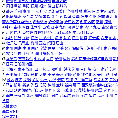
E
鄂州
恩施土家族苗族自治州
鄂尔多斯
F
抚顺
阜新
阜阳
抚州
福州
佛山
防城港
G
赣州
广州
贵阳
广元
广安
果洛藏族自治州
桂林
贵港
固原
甘南藏族
H
邯郸
衡水
葫芦岛
哈尔滨
鹤岗
黑河
鹤壁
菏泽
淮安
合肥
淮南
淮北
黄
蒙古族藏族自治州
呼和浩特
呼伦贝尔
哈密地区
和田地区
贺州
河池
J
锦州
吉林
鸡西
佳木斯
晋城
晋中
焦作
济源
济南
济宁
九江
吉安
嘉兴
K
开封
昆明
克拉玛依
喀什地区
克孜勒苏柯尔克孜自治州
L
廊坊
辽阳
辽源
临汾
吕梁地区
洛阳
莱芜
临沂
聊城
连云港
六安
丽水
M
牡丹江
马鞍山
梅州
茂名
绵阳
眉山
N
南阳
南京
南通
南昌
宁波
南平
宁德
怒江傈僳族自治州
内江
南充
那
P
盘锦
平顶山
萍乡
莆田
攀枝花
平凉
Q
秦皇岛
齐齐哈尔
七台河
青岛
泉州
清远
黔西南布依族苗族自治州
黔
R
日照
日喀则地区
S
上海
石家庄
沈阳
四平
松原
双鸭山
绥化
朔州
三门峡
商丘
宿迁
苏州
T
天津
唐山
铁岭
通化
太原
泰安
泰州
铜陵
台州
铜仁地区
天门
铜川
通
W
潍坊
威海
无锡
芜湖
温州
武汉
渭南
乌海
乌兰察布盟
乌鲁木齐
五家
X
邢台
忻州
新乡
许昌
信阳
徐州
宣城
新余
厦门
西双版纳傣族自治州
Y
营口
延边朝鲜族自治州
伊春
阳泉
运城
烟台
盐城
扬州
鹰潭
宜春
阳
Z
重庆
张家口
郑州
濮阳
漯河
周口
驻马店
淄博
枣庄
镇江
亳州
衢州
舟
首页
求婚套餐
高端定制
我要定制