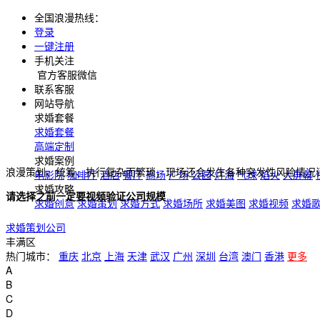
全国浪漫热线：
登录
一键注册
手机关注
官方客服微信
联系客服
网站导航
求婚套餐
求婚套餐
高端定制
求婚案例
浪漫策划、统筹、执行复杂而繁琐，现场还会发生各种突发性风险情况
电影院
咖啡厅
酒店
餐厅
商场
广场
公园
灯海
气球
焰火
大屏幕
求婚攻略
请选择之前一定要视频验证公司规模
求婚创意
求婚策划
求婚方式
求婚场所
求婚美图
求婚视频
求婚
求婚策划公司
丰满区
热门城市：
重庆
北京
上海
天津
武汉
广州
深圳
台湾
澳门
香港
更多
A
B
C
D