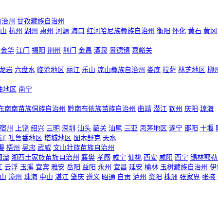
自治州
甘孜藏族自治州
山
杭州
湖州
惠州
河源
海口
红河哈尼族彝族自治州
衡阳
怀化
黄石
黄冈
金华
江门
揭阳
荆州
荆门
金昌
酒泉
景德镇
嘉峪关
龙岩
六盘水
临沧地区
丽江
乐山
凉山彝族自治州
娄底
拉萨
林芝地区
柳
曲地区
南宁
东南南苗族侗族自治州
黔南布依族苗族自治州
曲靖
潜江
钦州
庆阳
琼海
宿州
上饶
绍兴
三明
深圳
汕头
韶关
汕尾
三亚
思茅地区
遂宁
邵阳
十堰
辽
吐鲁番地区
塔城地区
图木舒克
天水
渠
梧州
吴忠
武威
文山壮族苗族自治州
湘潭
湘西土家族苗族自治州
襄樊
孝感
咸宁
仙桃
西安
咸阳
西宁
锡林郭勒
江
云浮
玉溪
宜宾
雅安
岳阳
益阳
永州
宜昌
延安
榆林
玉树藏族自治州
伊
山
漳州
珠海
中山
湛江
肇庆
遵义
昭通
自贡
泸州
资阳
株洲
张家界
张掖