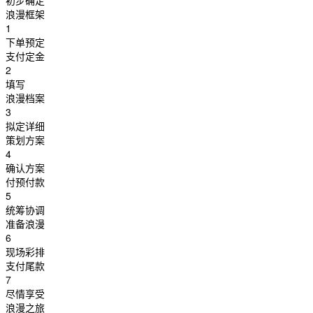
初步确定
浪漫框架
1
下单预定
支付定金
2
填写
浪漫档案
3
拟定详细
策划方案
4
确认方案
付预付款
5
统筹协调
准备浪漫
6
现场彩排
支付尾款
7
尽情享受
浪漫之旅