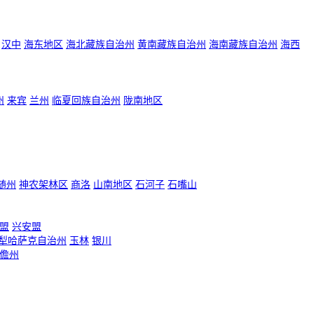
汉中
海东地区
海北藏族自治州
黄南藏族自治州
海南藏族自治州
海西
州
来宾
兰州
临夏回族自治州
陇南地区
随州
神农架林区
商洛
山南地区
石河子
石嘴山
盟
兴安盟
犁哈萨克自治州
玉林
银川
儋州