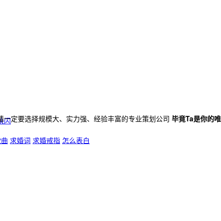
请一定要选择规模大、实力强、经验丰富的专业策划公司
毕竟Ta是你的
快闪
歌曲
求婚词
求婚戒指
怎么表白