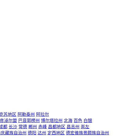
克苏地区
阿勒泰州
阿拉尔
彦淖尔盟
巴音郭楞州
博尔塔拉州
北海
百色
白银
成都
长沙
常德
郴州
赤峰
昌都地区
昌吉州
崇左
迪庆藏族自治州
德阳
达州
定西地区
德宏傣族景颇族自治州