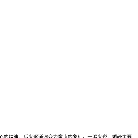
心的纯洁，后来逐渐演变为童贞的象征。一般来说，婚纱主要