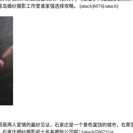
作室谁家强选择攻略。 [attach]6076[/attach]
照是两人爱情的最好见证，石家庄是一个景色富饶的城市，在那
摄影前十名有哪些公司呢? [attach]70671[/at