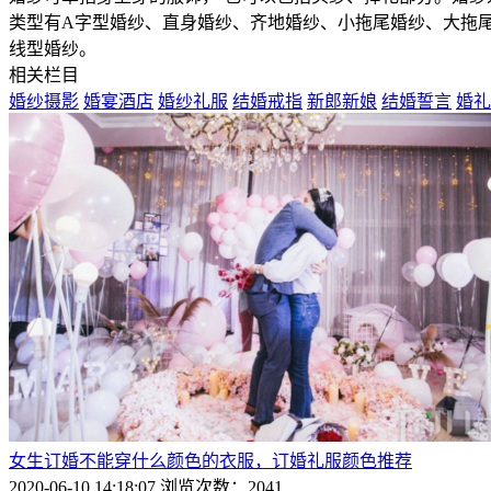
类型有A字型婚纱、直身婚纱、齐地婚纱、小拖尾婚纱、大拖
线型婚纱。
相关栏目
婚纱摄影
婚宴酒店
婚纱礼服
结婚戒指
新郎新娘
结婚誓言
婚礼
女生订婚不能穿什么颜色的衣服，订婚礼服颜色推荐
2020-06-10 14:18:07
浏览次数：2041