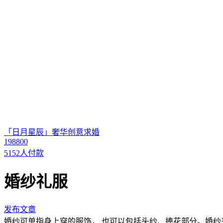
「日月星辰」奢华创意求婚
198800
5152人付款
婚纱礼服
发布文章
婚纱可单指身上穿的服饰， 也可以包括头纱、捧花部分。婚