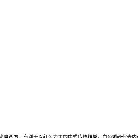
纱来自西方，有别于以红色为主的中式传统裙褂。白色婚纱代表内