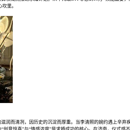
心坎里。
水的滋润而清冽，因历史的沉淀而厚重。当李清照的婉约遇上辛弃
认为“创意惊喜”与“情感浓度”是求婚成功的核心。在济南，仪式