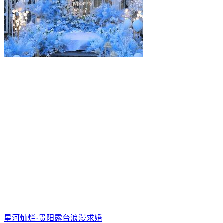
星河灿烂·贵阳露台浪漫求婚