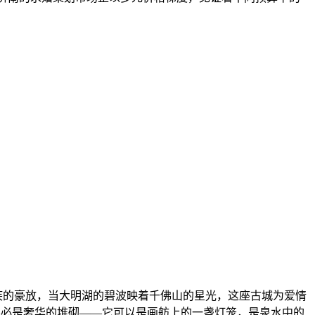
疾的豪放，当大明湖的碧波映着千佛山的星光，这座古城为爱情
感不必是奢华的堆砌——它可以是画舫上的一盏灯笼，是泉水中的