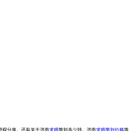
流程分享，还有关于济南
求婚
策划多少钱，济南
求婚策划价格
等