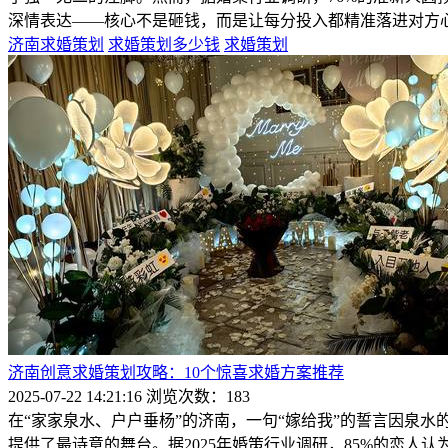
深情表达——核心不是砸钱，而是让每分投入都精准落进对方
济南求婚策划
求婚策划多少钱
求婚策划
济南创意求婚策划攻略：10个惊喜求婚方案推荐
2025-07-22 14:21:16
浏览次数：183
在“家家泉水、户户垂杨”的济南，一句“嫁给我”的誓言因泉
提供了最诗意的舞台。据2025年婚策行业调研，85%的恋人