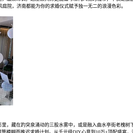
风庭院，济南都能为你的求婚仪式赋予独一无二的浪漫色彩。
灯影里，藏在趵突泉涌动的三股水雾中，或是融入曲水亭街老槐树
预算模糊而推迟求婚计划。从千元级DIY心意到10万+顶配盛宴