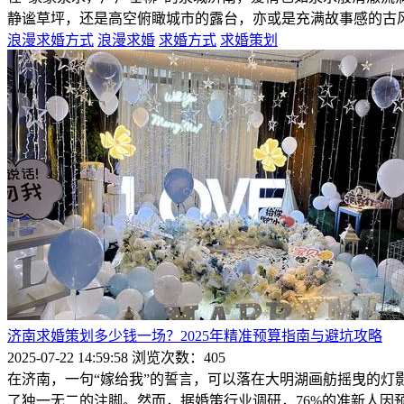
静谧草坪，还是高空俯瞰城市的露台，亦或是充满故事感的古
浪漫求婚方式
浪漫求婚
求婚方式
求婚策划
济南求婚策划多少钱一场？2025年精准预算指南与避坑攻略
2025-07-22 14:59:58
浏览次数：405
在济南，一句“嫁给我”的誓言，可以落在大明湖画舫摇曳的
了独一无二的注脚。然而，据婚策行业调研，76%的准新人因