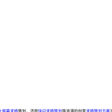
大屏幕求婚
策划，济南
快闪求婚策划
等浪漫的创意
求婚策划方案