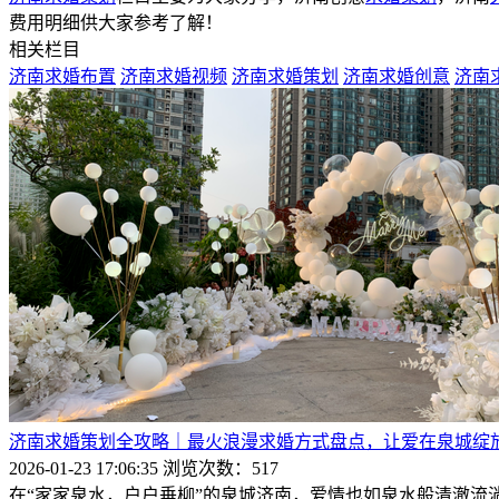
费用明细供大家参考了解！
相关栏目
济南求婚布置
济南求婚视频
济南求婚策划
济南求婚创意
济南
济南求婚策划全攻略｜最火浪漫求婚方式盘点，让爱在泉城绽
2026-01-23 17:06:35
浏览次数：517
在“家家泉水，户户垂柳”的泉城济南，爱情也如泉水般清澈