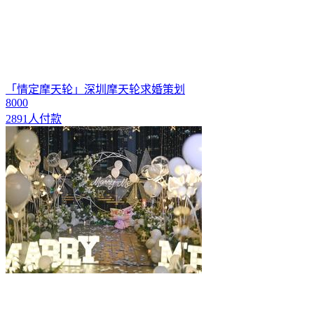
「情定摩天轮」深圳摩天轮求婚策划
8000
2891人付款