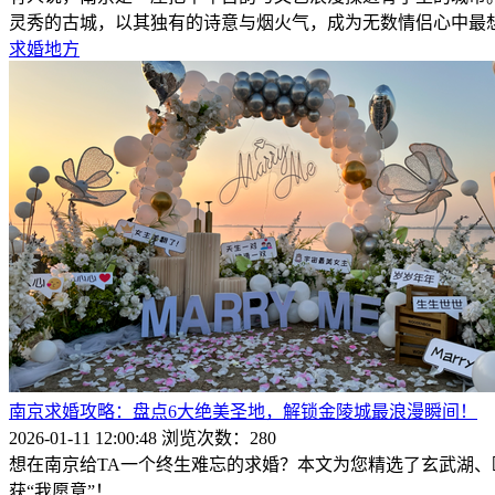
灵秀的古城，以其独有的诗意与烟火气，成为无数情侣心中最
求婚地方
南京求婚攻略：盘点6大绝美圣地，解锁金陵城最浪漫瞬间！
2026-01-11 12:00:48
浏览次数：280
想在南京给TA一个终生难忘的求婚？本文为您精选了玄武湖
获“我愿意”！