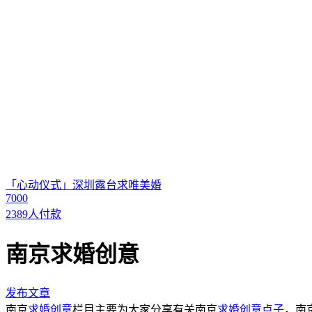
「心动仪式」深圳露台求唯美婚
7000
2389人付款
南京求婚创意
发布文章
南京
求婚创意
栏目主要为大家分享有关南京
求婚创意点子
，南