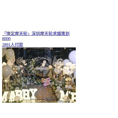
「情定摩天轮」深圳摩天轮求婚策划
8000
2891人付款