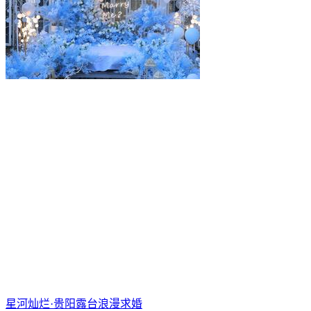
星河灿烂·贵阳露台浪漫求婚