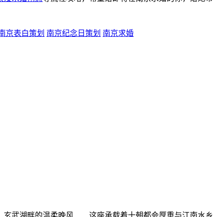
南京表白策划
南京纪念日策划
南京求婚
、玄武湖畔的温柔晚风……这座承载着十朝都会厚重与江南水乡