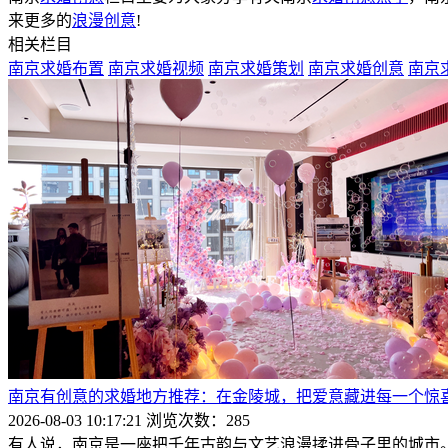
来更多的
浪漫创意
!
相关栏目
南京求婚布置
南京求婚视频
南京求婚策划
南京求婚创意
南京
南京有创意的求婚地方推荐：在金陵城，把爱意藏进每一个惊
2026-08-03 10:17:21
浏览次数：285
有人说，南京是一座把千年古韵与文艺浪漫揉进骨子里的城市