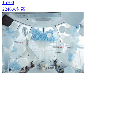
15700
2246人付款