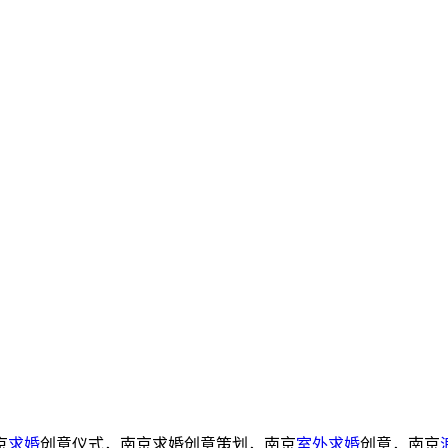
京
求婚
创意仪式，南京求婚创意策划，南京
室外求婚
创意，南京