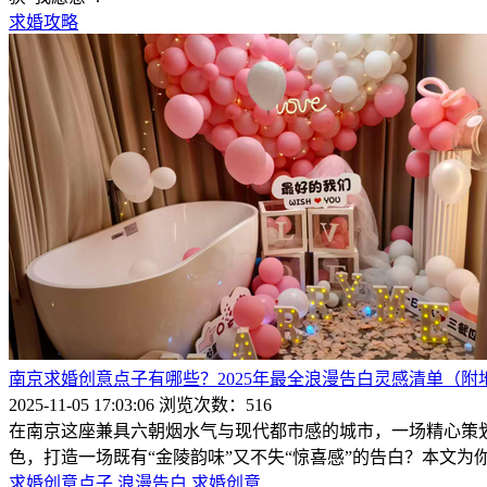
求婚攻略
南京求婚创意点子有哪些？2025年最全浪漫告白灵感清单（附
2025-11-05 17:03:06
浏览次数：516
在南京这座兼具六朝烟水气与现代都市感的城市，一场精心策
色，打造一场既有“金陵韵味”又不失“惊喜感”的告白？本文为
求婚创意点子
浪漫告白
求婚创意