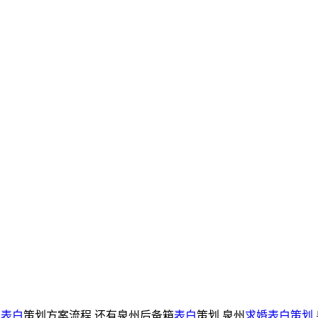
意表白
策划方案流程,还有泉州后备箱
表白
策划,泉州
求婚表白策划