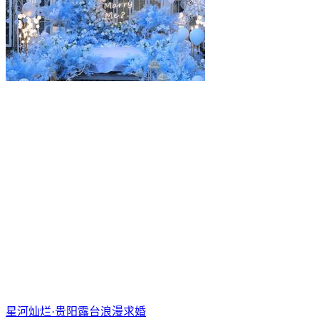
星河灿烂·贵阳露台浪漫求婚