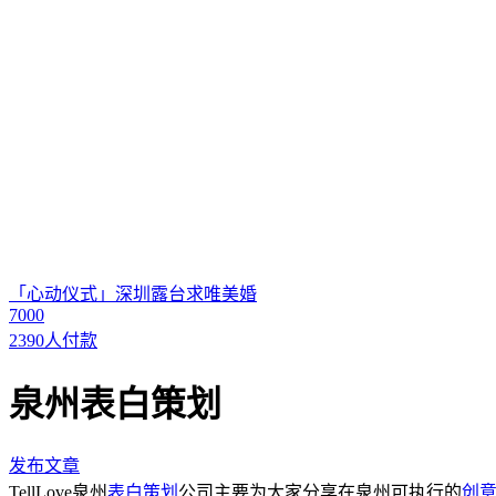
「心动仪式」深圳露台求唯美婚
7000
2390人付款
泉州表白策划
发布文章
TellLove泉州
表白策划
公司主要为大家分享在泉州可执行的
创