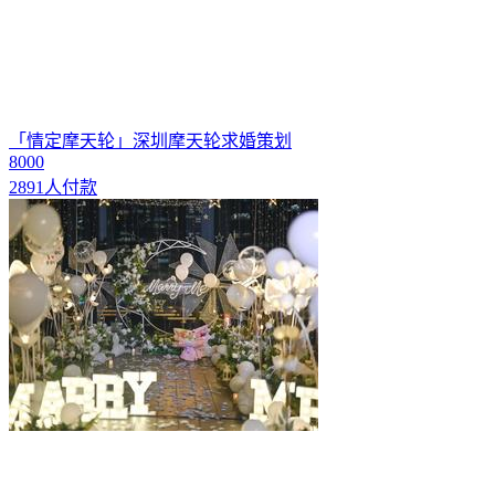
「情定摩天轮」深圳摩天轮求婚策划
8000
2891人付款