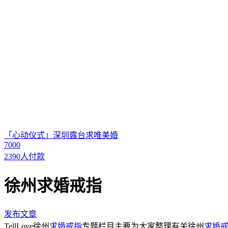
「心动仪式」深圳露台求唯美婚
7000
2390人付款
徐州求婚戒指
发布文章
TellLove徐州
求婚戒指
专题栏目主要为大家整理有关徐州
求婚