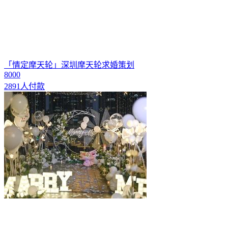
「情定摩天轮」深圳摩天轮求婚策划
8000
2891人付款