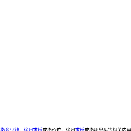
戒指多少钱
，
徐州求婚
戒指价位，徐州
求婚
戒指哪里买等相关内