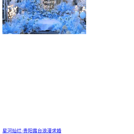
星河灿烂·贵阳露台浪漫求婚