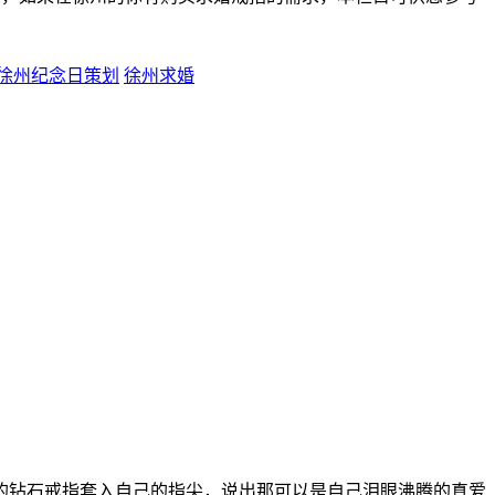
徐州纪念日策划
徐州求婚
的钻石戒指套入自己的指尖，说出那可以是自己泪眼沸腾的真爱