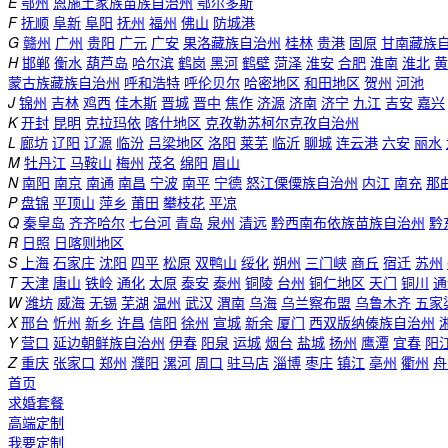
E
鄂州
恩施土家族苗族自治州
鄂尔多斯
F
抚顺
阜新
阜阳
抚州
福州
佛山
防城港
G
赣州
广州
贵阳
广元
广安
果洛藏族自治州
桂林
贵港
固原
甘南藏族
H
邯郸
衡水
葫芦岛
哈尔滨
鹤岗
黑河
鹤壁
菏泽
淮安
合肥
淮南
淮北
黄
蒙古族藏族自治州
呼和浩特
呼伦贝尔
哈密地区
和田地区
贺州
河池
J
锦州
吉林
鸡西
佳木斯
晋城
晋中
焦作
济源
济南
济宁
九江
吉安
嘉兴
K
开封
昆明
克拉玛依
喀什地区
克孜勒苏柯尔克孜自治州
L
廊坊
辽阳
辽源
临汾
吕梁地区
洛阳
莱芜
临沂
聊城
连云港
六安
丽水
M
牡丹江
马鞍山
梅州
茂名
绵阳
眉山
N
南阳
南京
南通
南昌
宁波
南平
宁德
怒江傈僳族自治州
内江
南充
那
P
盘锦
平顶山
萍乡
莆田
攀枝花
平凉
Q
秦皇岛
齐齐哈尔
七台河
青岛
泉州
清远
黔西南布依族苗族自治州
黔
R
日照
日喀则地区
S
上海
石家庄
沈阳
四平
松原
双鸭山
绥化
朔州
三门峡
商丘
宿迁
苏州
T
天津
唐山
铁岭
通化
太原
泰安
泰州
铜陵
台州
铜仁地区
天门
铜川
通
W
潍坊
威海
无锡
芜湖
温州
武汉
渭南
乌海
乌兰察布盟
乌鲁木齐
五家
X
邢台
忻州
新乡
许昌
信阳
徐州
宣城
新余
厦门
西双版纳傣族自治州
Y
营口
延边朝鲜族自治州
伊春
阳泉
运城
烟台
盐城
扬州
鹰潭
宜春
阳
Z
重庆
张家口
郑州
濮阳
漯河
周口
驻马店
淄博
枣庄
镇江
亳州
衢州
舟
首页
求婚套餐
高端定制
我要定制