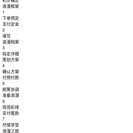
初步确定
浪漫框架
1
下单预定
支付定金
2
填写
浪漫档案
3
拟定详细
策划方案
4
确认方案
付预付款
5
统筹协调
准备浪漫
6
现场彩排
支付尾款
7
尽情享受
浪漫之旅