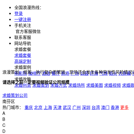
全国浪漫热线：
登录
一键注册
手机关注
官方客服微信
联系客服
网站导航
求婚套餐
求婚套餐
高端定制
求婚案例
浪漫策划、统筹、执行复杂而繁琐，现场还会发生各种突发性风险情况
电影院
咖啡厅
酒店
餐厅
商场
广场
公园
灯海
气球
焰火
大屏幕
求婚攻略
请选择之前一定要视频验证公司规模
求婚创意
求婚策划
求婚方式
求婚场所
求婚美图
求婚视频
求婚
求婚策划公司
南芬区
热门城市：
重庆
北京
上海
天津
武汉
广州
深圳
台湾
澳门
香港
更多
A
B
C
D