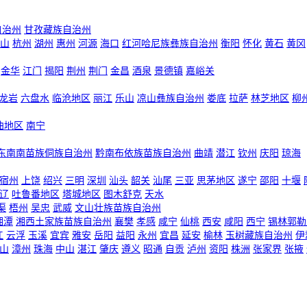
自治州
甘孜藏族自治州
山
杭州
湖州
惠州
河源
海口
红河哈尼族彝族自治州
衡阳
怀化
黄石
黄冈
金华
江门
揭阳
荆州
荆门
金昌
酒泉
景德镇
嘉峪关
龙岩
六盘水
临沧地区
丽江
乐山
凉山彝族自治州
娄底
拉萨
林芝地区
柳
曲地区
南宁
东南南苗族侗族自治州
黔南布依族苗族自治州
曲靖
潜江
钦州
庆阳
琼海
宿州
上饶
绍兴
三明
深圳
汕头
韶关
汕尾
三亚
思茅地区
遂宁
邵阳
十堰
辽
吐鲁番地区
塔城地区
图木舒克
天水
渠
梧州
吴忠
武威
文山壮族苗族自治州
湘潭
湘西土家族苗族自治州
襄樊
孝感
咸宁
仙桃
西安
咸阳
西宁
锡林郭勒
江
云浮
玉溪
宜宾
雅安
岳阳
益阳
永州
宜昌
延安
榆林
玉树藏族自治州
伊
山
漳州
珠海
中山
湛江
肇庆
遵义
昭通
自贡
泸州
资阳
株洲
张家界
张掖