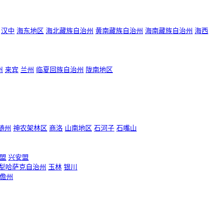
汉中
海东地区
海北藏族自治州
黄南藏族自治州
海南藏族自治州
海西
州
来宾
兰州
临夏回族自治州
陇南地区
随州
神农架林区
商洛
山南地区
石河子
石嘴山
盟
兴安盟
犁哈萨克自治州
玉林
银川
儋州