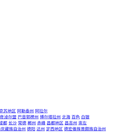
克苏地区
阿勒泰州
阿拉尔
彦淖尔盟
巴音郭楞州
博尔塔拉州
北海
百色
白银
成都
长沙
常德
郴州
赤峰
昌都地区
昌吉州
崇左
迪庆藏族自治州
德阳
达州
定西地区
德宏傣族景颇族自治州