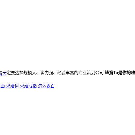
请一定要选择规模大、实力强、经验丰富的专业策划公司
毕竟Ta是你的
快闪
歌曲
求婚词
求婚戒指
怎么表白