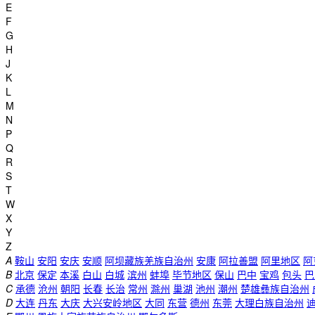
E
F
G
H
J
K
L
M
N
P
Q
R
S
T
W
X
Y
Z
A
鞍山
安阳
安庆
安顺
阿坝藏族羌族自治州
安康
阿拉善盟
阿里地区
阿
B
北京
保定
本溪
白山
白城
滨州
蚌埠
毕节地区
保山
巴中
宝鸡
包头
巴
C
承德
沧州
朝阳
长春
长治
常州
滁州
巢湖
池州
潮州
楚雄彝族自治州
D
大连
丹东
大庆
大兴安岭地区
大同
东营
德州
东莞
大理白族自治州