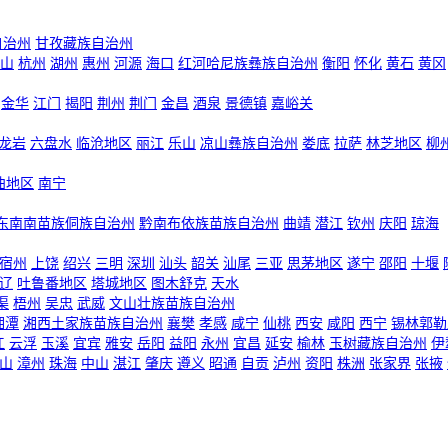
自治州
甘孜藏族自治州
山
杭州
湖州
惠州
河源
海口
红河哈尼族彝族自治州
衡阳
怀化
黄石
黄冈
金华
江门
揭阳
荆州
荆门
金昌
酒泉
景德镇
嘉峪关
龙岩
六盘水
临沧地区
丽江
乐山
凉山彝族自治州
娄底
拉萨
林芝地区
柳
曲地区
南宁
东南南苗族侗族自治州
黔南布依族苗族自治州
曲靖
潜江
钦州
庆阳
琼海
宿州
上饶
绍兴
三明
深圳
汕头
韶关
汕尾
三亚
思茅地区
遂宁
邵阳
十堰
辽
吐鲁番地区
塔城地区
图木舒克
天水
渠
梧州
吴忠
武威
文山壮族苗族自治州
湘潭
湘西土家族苗族自治州
襄樊
孝感
咸宁
仙桃
西安
咸阳
西宁
锡林郭勒
江
云浮
玉溪
宜宾
雅安
岳阳
益阳
永州
宜昌
延安
榆林
玉树藏族自治州
伊
山
漳州
珠海
中山
湛江
肇庆
遵义
昭通
自贡
泸州
资阳
株洲
张家界
张掖