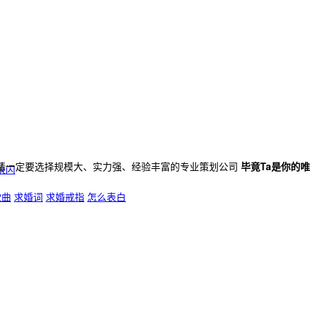
请一定要选择规模大、实力强、经验丰富的专业策划公司
毕竟Ta是你的
快闪
歌曲
求婚词
求婚戒指
怎么表白