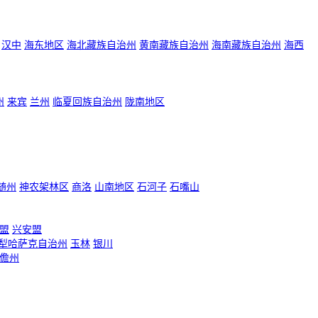
汉中
海东地区
海北藏族自治州
黄南藏族自治州
海南藏族自治州
海西
州
来宾
兰州
临夏回族自治州
陇南地区
随州
神农架林区
商洛
山南地区
石河子
石嘴山
盟
兴安盟
犁哈萨克自治州
玉林
银川
儋州