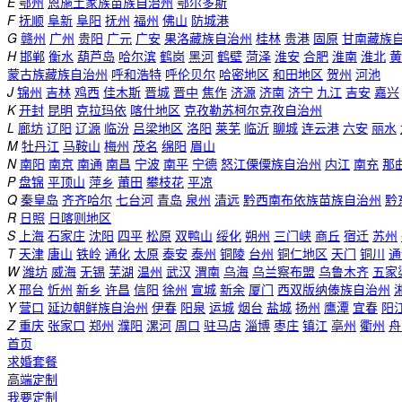
E
鄂州
恩施土家族苗族自治州
鄂尔多斯
F
抚顺
阜新
阜阳
抚州
福州
佛山
防城港
G
赣州
广州
贵阳
广元
广安
果洛藏族自治州
桂林
贵港
固原
甘南藏族
H
邯郸
衡水
葫芦岛
哈尔滨
鹤岗
黑河
鹤壁
菏泽
淮安
合肥
淮南
淮北
黄
蒙古族藏族自治州
呼和浩特
呼伦贝尔
哈密地区
和田地区
贺州
河池
J
锦州
吉林
鸡西
佳木斯
晋城
晋中
焦作
济源
济南
济宁
九江
吉安
嘉兴
K
开封
昆明
克拉玛依
喀什地区
克孜勒苏柯尔克孜自治州
L
廊坊
辽阳
辽源
临汾
吕梁地区
洛阳
莱芜
临沂
聊城
连云港
六安
丽水
M
牡丹江
马鞍山
梅州
茂名
绵阳
眉山
N
南阳
南京
南通
南昌
宁波
南平
宁德
怒江傈僳族自治州
内江
南充
那
P
盘锦
平顶山
萍乡
莆田
攀枝花
平凉
Q
秦皇岛
齐齐哈尔
七台河
青岛
泉州
清远
黔西南布依族苗族自治州
黔
R
日照
日喀则地区
S
上海
石家庄
沈阳
四平
松原
双鸭山
绥化
朔州
三门峡
商丘
宿迁
苏州
T
天津
唐山
铁岭
通化
太原
泰安
泰州
铜陵
台州
铜仁地区
天门
铜川
通
W
潍坊
威海
无锡
芜湖
温州
武汉
渭南
乌海
乌兰察布盟
乌鲁木齐
五家
X
邢台
忻州
新乡
许昌
信阳
徐州
宣城
新余
厦门
西双版纳傣族自治州
Y
营口
延边朝鲜族自治州
伊春
阳泉
运城
烟台
盐城
扬州
鹰潭
宜春
阳
Z
重庆
张家口
郑州
濮阳
漯河
周口
驻马店
淄博
枣庄
镇江
亳州
衢州
舟
首页
求婚套餐
高端定制
我要定制