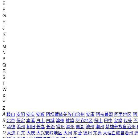
E
F
G
H
J
K
L
M
N
P
Q
R
S
T
W
X
Y
Z
A
鞍山
安阳
安庆
安顺
阿坝藏族羌族自治州
安康
阿拉善盟
阿里地区
阿
B
北京
保定
本溪
白山
白城
滨州
蚌埠
毕节地区
保山
巴中
宝鸡
包头
巴
C
承德
沧州
朝阳
长春
长治
常州
滁州
巢湖
池州
潮州
楚雄彝族自治州
D
大连
丹东
大庆
大兴安岭地区
大同
东营
德州
东莞
大理白族自治州