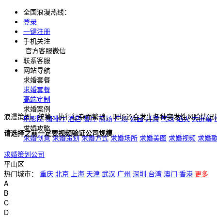
全国浪漫热线：
登录
一键注册
手机关注
官方客服微信
联系客服
网站导航
求婚套餐
求婚套餐
高端定制
求婚案例
浪漫策划、统筹、执行复杂而繁琐，现场还会发生各种突发性风险情况
电影院
咖啡厅
酒店
餐厅
商场
广场
公园
灯海
气球
焰火
大屏幕
求婚攻略
请选择之前一定要视频验证公司规模
求婚创意
求婚策划
求婚方式
求婚场所
求婚美图
求婚视频
求婚
求婚策划公司
平山区
热门城市：
重庆
北京
上海
天津
武汉
广州
深圳
台湾
澳门
香港
更多
A
B
C
D