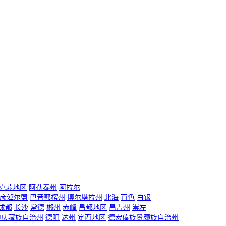
克苏地区
阿勒泰州
阿拉尔
彦淖尔盟
巴音郭楞州
博尔塔拉州
北海
百色
白银
成都
长沙
常德
郴州
赤峰
昌都地区
昌吉州
崇左
迪庆藏族自治州
德阳
达州
定西地区
德宏傣族景颇族自治州