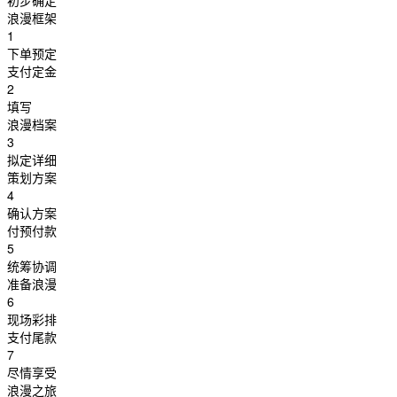
初步确定
浪漫框架
1
下单预定
支付定金
2
填写
浪漫档案
3
拟定详细
策划方案
4
确认方案
付预付款
5
统筹协调
准备浪漫
6
现场彩排
支付尾款
7
尽情享受
浪漫之旅